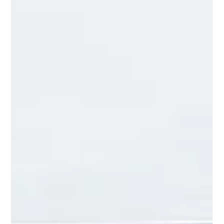
temporairement pour une rénovation complète.
Découvrez les ambitions de ce projet qui donnera
naissance à une nouvelle expérience, toujours fidèle à
l'âme du riad. Après 18 années passées à accueillir des
voyageurs du monde entier, une nouvelle étape s'ouvre
pour le Riad Anyssates. Afin de vous offrir une expérience
encore plus raffinée, nous fermons exceptionnellement le
riad pendant plusieurs mois pour entreprendre une rén