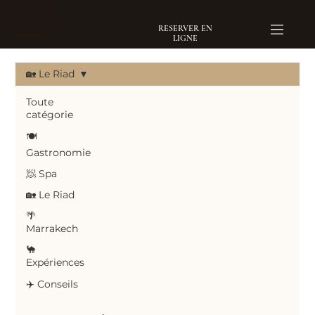
RIAD ANYSSATES
RESERVER EN
+33 610 929 222
LIGNE
🏡 Le Riad
Toute
catégorie
🍽️
Gastronomie
🧖 Spa
🏡 Le Riad
🌴
Marrakech
🐪
Expériences
✈️ Conseils