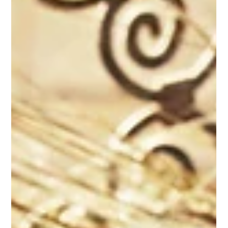
Valerie de Muizon
12 nov. 2023
1 min de lecture
🏡 Le Riad
L'Hospitalité Marocaine : Un Accueil
Chaleureux
Explorez notre engagement envers l'hospitalité
marocaine authentique. De l'accueil chaleureux au thé à
la menthe servi avec amour, chaque détail est conçu
pour faire de votre séjour une expérience mémorable.