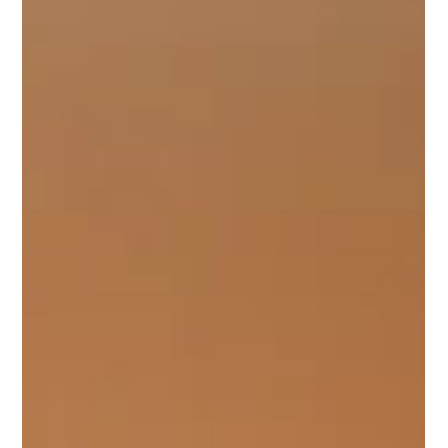
Valerie de Muizon
12 mai 2024
1 min de lecture
🏡 Le Riad
Dejeuner piscine
Dans une ambiance familiale, une oasis de saveurs et de
détente vous attend sous le soleil marocain.”